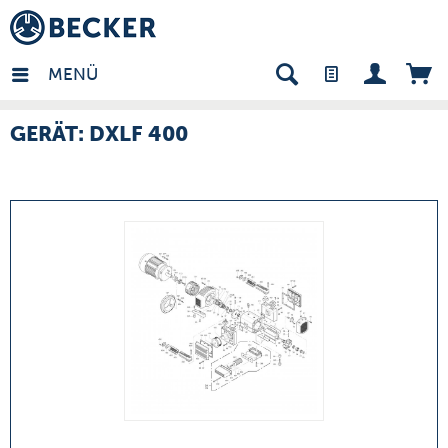
many - DE
MENÜ
GERÄT: DXLF 400