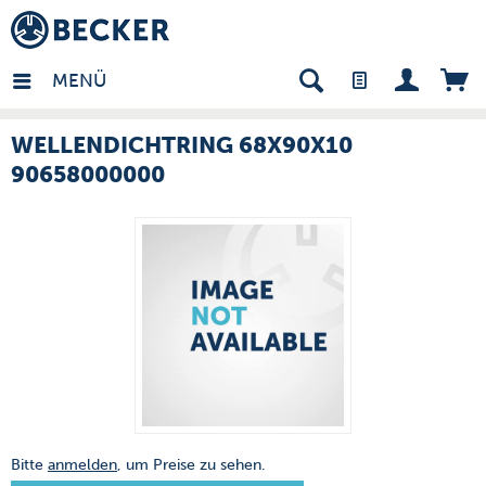
many - DE
MENÜ
WELLENDICHTRING 68X90X10
90658000000
Bitte
anmelden
, um Preise zu sehen.