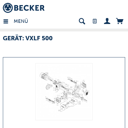
many - DE
MENÜ
GERÄT: VXLF 500