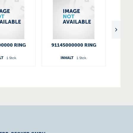
00000 RING
91145000000 RING
9114
LT
1 Stck.
INHALT
1 Stck.
I