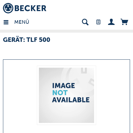
many - DE
MENÜ
GERÄT: TLF 500