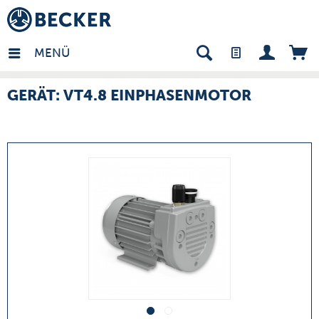
many - DE
MENÜ
GERÄT: VT4.8 EINPHASENMOTOR