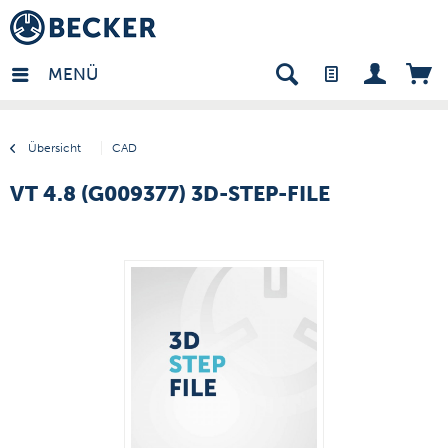
many - DE
MENÜ
Übersicht
CAD
VT 4.8 (G009377) 3D-STEP-FILE