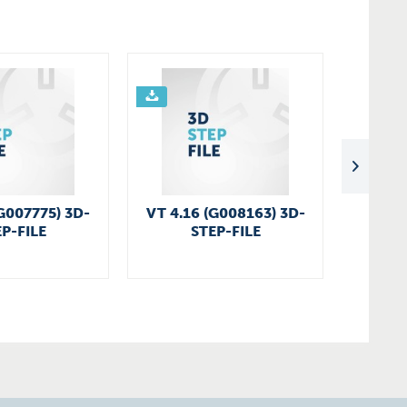
G007775) 3D-
VT 4.16 (G008163) 3D-
T 4.4
P-FILE
STEP-FILE
3