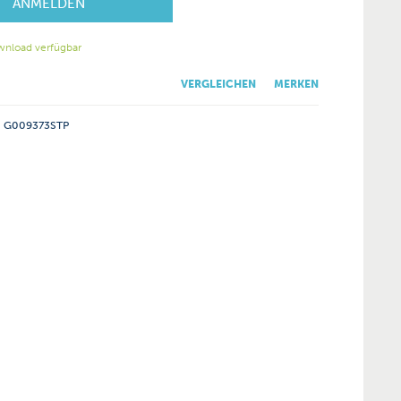
ANMELDEN
wnload verfügbar
VERGLEICHEN
MERKEN
G009373STP