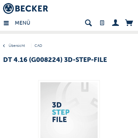
many - DE
MENÜ
Übersicht
CAD
DT 4.16 (G008224) 3D-STEP-FILE