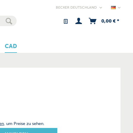
Germany
0,00 € *
CAD
en
, um Preise zu sehen.