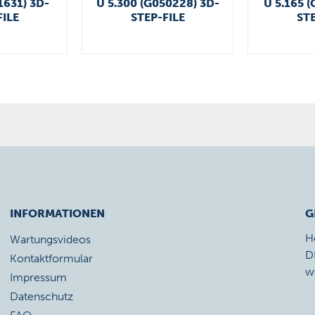
1631) 3D-
U 5.300 (G050228) 3D-
U 5.165 (
FILE
STEP-FILE
STE
INFORMATIONEN
G
H
Wartungsvideos
D
Kontaktformular
w
Impressum
Datenschutz