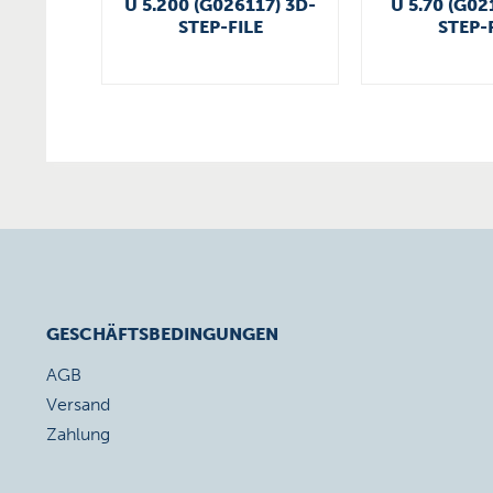
U 5.200 (G026117) 3D-
U 5.70 (G02
STEP-FILE
STEP-
GESCHÄFTSBEDINGUNGEN
AGB
Versand
Zahlung