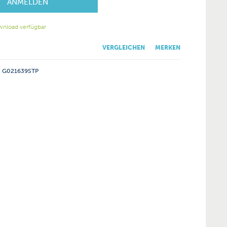
ANMELDEN
wnload verfügbar
VERGLEICHEN
MERKEN
G021639STP