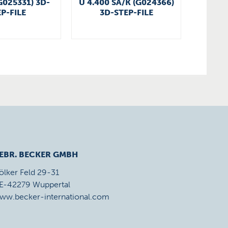
G025331) 3D-
U 4.400 SA/K (G024366)
KDT 3
P-FILE
3D-STEP-FILE
3
EBR. BECKER GMBH
ölker Feld 29-31
E-42279 Wuppertal
ww.becker-international.com