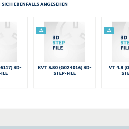
 SICH EBENFALLS ANGESEHEN
26117) 3D-
KVT 3.80 (G024016) 3D-
VT 4.8 (
FILE
STEP-FILE
STE