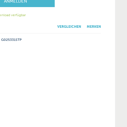
ANMELDEN
wnload verfügbar
VERGLEICHEN
MERKEN
G025331STP