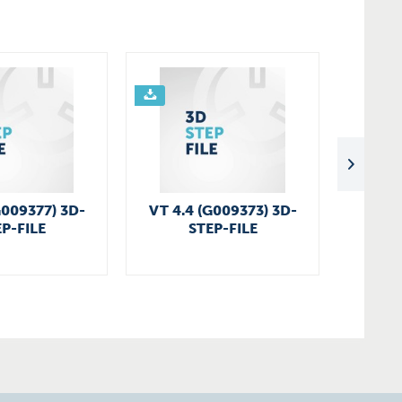
G009377) 3D-
VT 4.4 (G009373) 3D-
VT 4.1
P-FILE
STEP-FILE