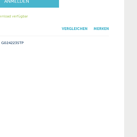
ANMELDEN
wnload verfügbar
VERGLEICHEN
MERKEN
G024223STP