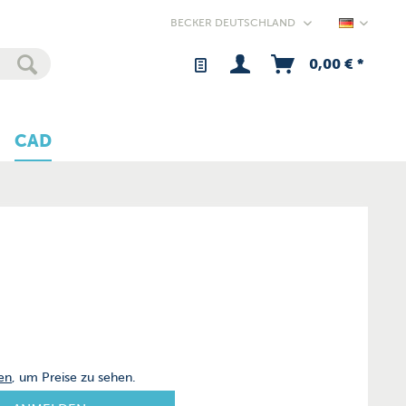
Germany
0,00 € *
CAD
en
, um Preise zu sehen.