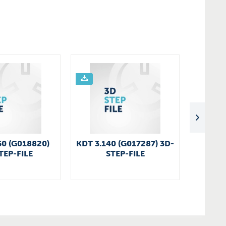
50 (G018820)
KDT 3.140 (G017287) 3D-
U 5.30
TEP-FILE
STEP-FILE