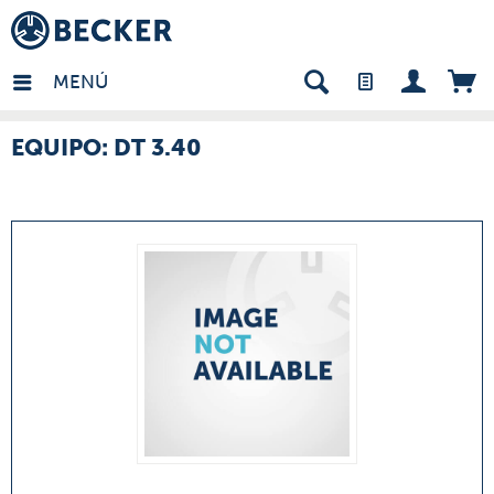
many - ES
MENÚ
EQUIPO: DT 3.40