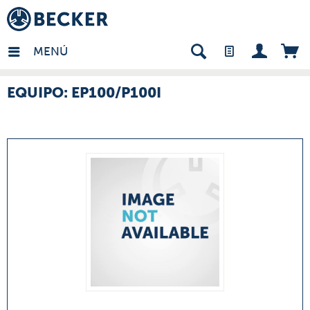
many - ES
MENÚ
EQUIPO: EP100/P100I