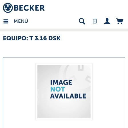
many - ES
MENÚ
EQUIPO: T 3.16 DSK