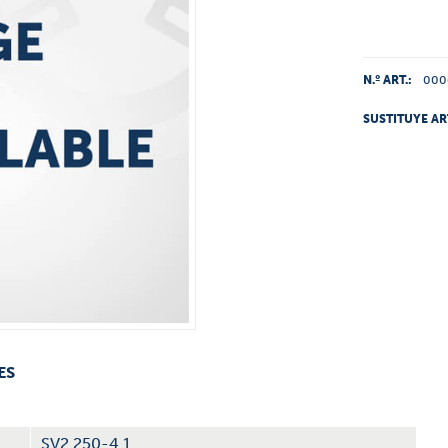
N.º ART.:
000
SUSTITUYE AR
ES
SV2.250-4.1