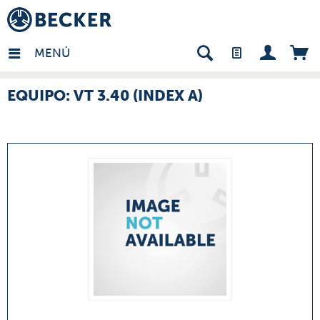
many - ES
MENÚ
EQUIPO: VT 3.40 (INDEX A)