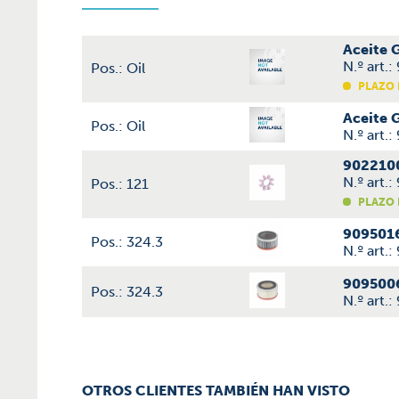
Aceite
N.º art
Pos.: Oil
PLAZO 
Aceite
Pos.: Oil
N.º art
9022100
N.º art
Pos.: 121
PLAZO 
9095016
Pos.: 324.3
N.º art.
9095006
Pos.: 324.3
N.º art
OTROS CLIENTES TAMBIÉN HAN VISTO