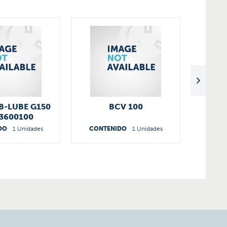
B-LUBE G150
BCV 100
5
3600100
CARTU
DO
1 Unidades
CONTENIDO
1 Unidades
CONT