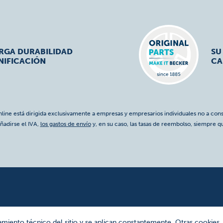
ARGA DURABILIDAD
SU
NIFICACIÓN
CA
nline está dirigida exclusivamente a empresas y empresarios individuales no a cons
ñadirse el IVA,
los gastos de envío
y, en su caso, las tasas de reembolso, siempre q
amiento técnico del sitio y se aplican constantemente. Otras cookies,