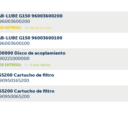
 GB-LUBE G150 96003600200
.: 96003600200
DE ENTREGA:
Al menos un mes
 GB-LUBE G150 96003600100
.: 96003600100
0000 Disco de acoplamiento
.: 90221000000
DE ENTREGA:
1 - 3 días hábiles
5200 Cartucho de filtro
: 90950165200
5200 Cartucho de filtro
.: 90950065200