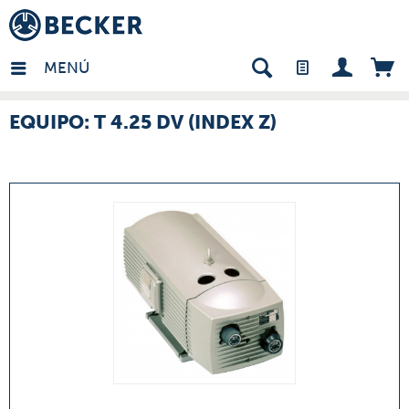
many - ES
MENÚ
EQUIPO: T 4.25 DV (INDEX Z)