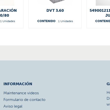
PARACIÓN
DVT 3.60
54900121
60/80
J
44000
1 Unidades
CONTENIDO
1 Unidades
CONTENI
INFORMACIÓN
G
H
Maintenance videos
D
Formulario de contacto
w
Aviso legal