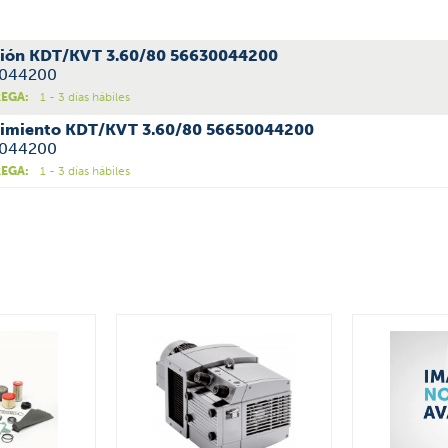
ación KDT/KVT 3.60/80 56630044200
30044200
REGA:
1 - 3 días hábiles
nimiento KDT/KVT 3.60/80 56650044200
50044200
REGA:
1 - 3 días hábiles