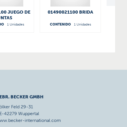
100 JUEGO DE
01490021100 BRIDA
JUE
UNTAS
DVT/K
DO
1 Unidades
CONTENIDO
1 Unidades
CONT
EBR. BECKER GMBH
ölker Feld 29-31
E-42279 Wuppertal
ww.becker-international.com