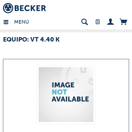
many - ES
MENÚ
EQUIPO: VT 4.40 K