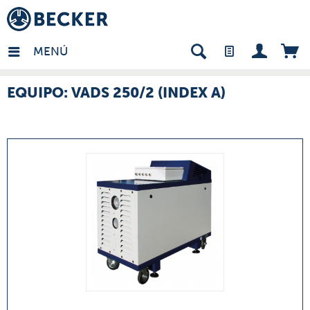
many - ES
MENÚ
EQUIPO: VADS 250/2 (INDEX A)