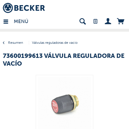
many - ES
MENÚ
Resumen
Válvulas reguladoras de vacío
73600199613 VÁLVULA REGULADORA DE
VACÍO