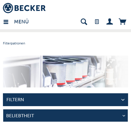
many - DE
MENÜ
Filterpatronen
FILTERN