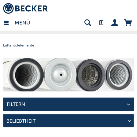
many - DE
MENÜ
Luftentölelemente
FILTERN