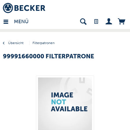
many - DE
MENÜ
Übersicht
Filterpatronen
99991660000 FILTERPATRONE