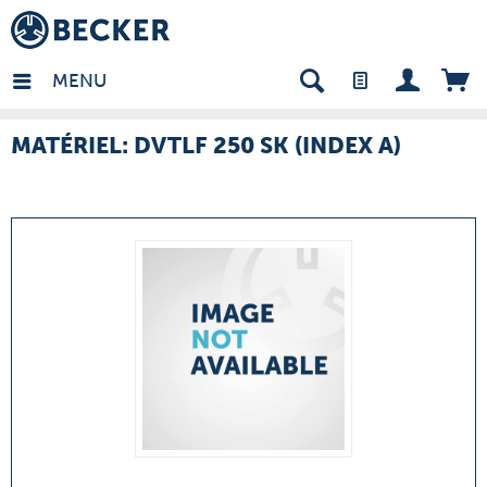
many - FR
MENU
MATÉRIEL: DVTLF 250 SK (INDEX A)