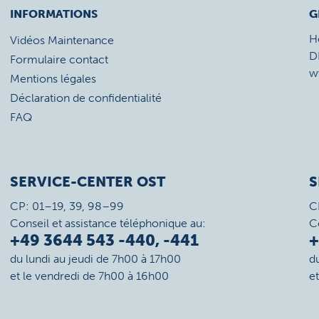
INFORMATIONS
G
H
Vidéos Maintenance
D
Formulaire contact
w
Mentions légales
Déclaration de confidentialité
FAQ
SERVICE-CENTER OST
S
CP: 01–19, 39, 98–99
C
Conseil et assistance téléphonique au:
C
+49 3644 543 -440, -441
+
du lundi au jeudi de 7h00 à 17h00
d
et le vendredi de 7h00 à 16h00
e