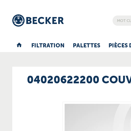
FILTRATION
PALETTES
PIÈCES 
04020622200 COU