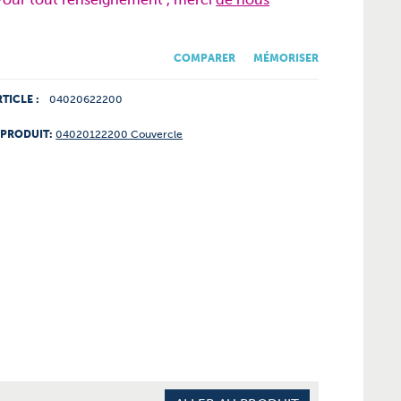
COMPARER
MÉMORISER
TICLE :
04020622200
 PRODUIT:
04020122200 Couvercle