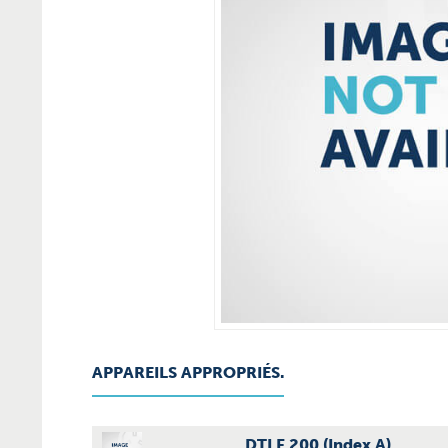
APPAREILS APPROPRIÉS.
DTLF 200 (Index A)