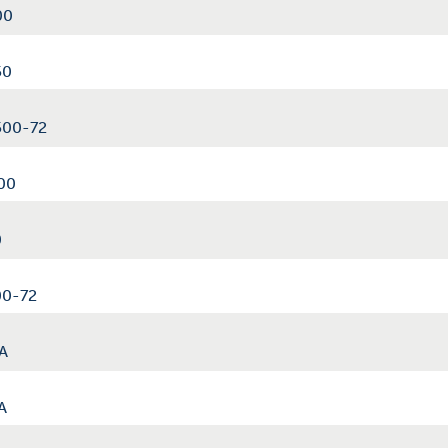
00
50
2500-72
200
0
00-72
-A
A