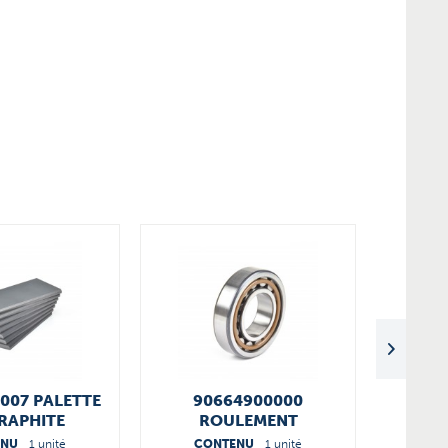
007 PALETTE
90664900000
VTLF 25
RAPHITE
ROULEMENT
ENU
1 unité
CONTENU
1 unité
CO