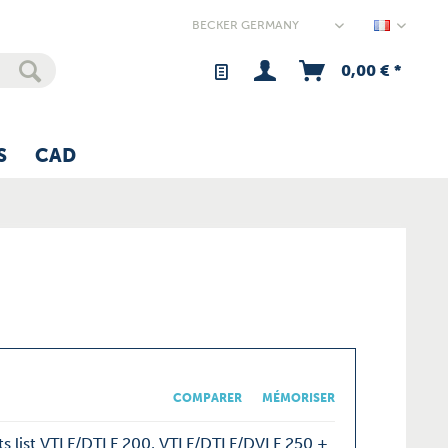
Germany
0,00 € *
S
CAD
COMPARER
MÉMORISER
ts list VTLF/DTLF 200, VTLF/DTLF/DVLF 250 +