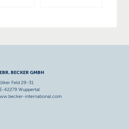
EBR. BECKER GMBH
ölker Feld 29-31
E-42279 Wuppertal
ww.becker-international.com