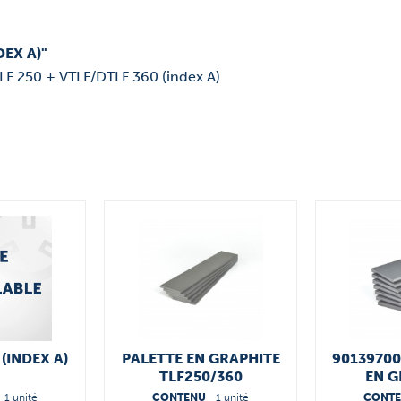
DEX A)"
LF 250 + VTLF/DTLF 360 (index A)
 (INDEX A)
PALETTE EN GRAPHITE
90139700
TLF250/360
EN G
90136701005
1 unité
CONTENU
1 unité
CONT