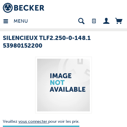
many - FR
MENU
SILENCIEUX TLF2.250-0-148.1
53980152200
Veuillez
vous connecter
pour voir les prix.