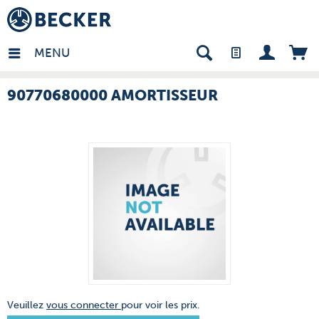
many - FR
MENU
90770680000 AMORTISSEUR
Veuillez
vous connecter
pour voir les prix.