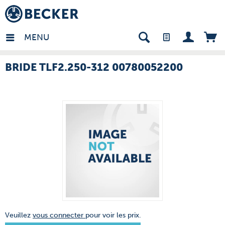
many - FR
MENU
BRIDE TLF2.250-312 00780052200
Veuillez
vous connecter
pour voir les prix.