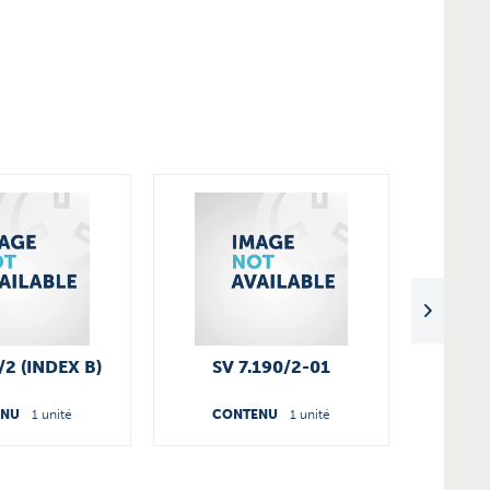
/2 (INDEX B)
SV 7.190/2-01
ENU
1 unité
CONTENU
1 unité
CO