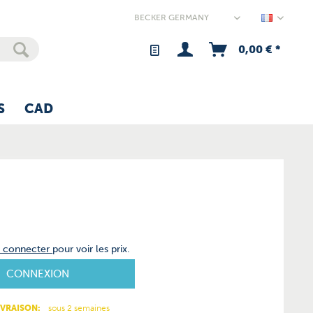
Germany
0,00 € *
S
CAD
s connecter
pour voir les prix.
CONNEXION
IVRAISON:
sous 2 semaines