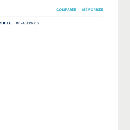
COMPARER
MÉMORISER
TICLE :
00740119600