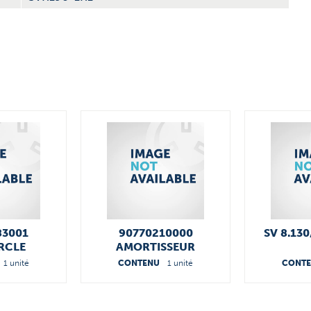
83001
90770210000
SV 8.130
RCLE
AMORTISSEUR
1 unité
CONTENU
1 unité
CONT