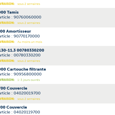
IVRAISON:
sous 2 semaines
00 Tamis
article : 90760060000
IVRAISON:
sous 2 semaines
00 Amortisseur
rticle : 90770170000
IVRAISON:
Au moins un mois
130-11.3 00780330200
article : 00780330200
IVRAISON:
sous 2 semaines
0 Cartouche filtrante
article : 90956800000
IVRAISON:
1-3 jours ouvrés
00 Couvercle
article : 04020019700
IVRAISON:
sous 2 semaines
00 Couvercle
rticle : 04020119700