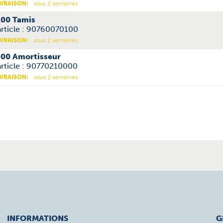
IVRAISON:
sous 2 semaines
00 Tamis
article : 90760070100
IVRAISON:
sous 2 semaines
00 Amortisseur
rticle : 90770210000
IVRAISON:
sous 2 semaines
INFORMATIONS
G