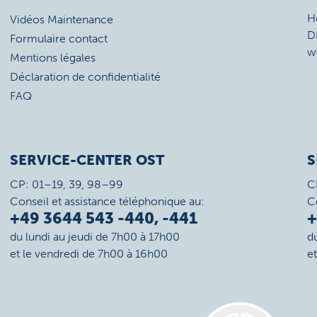
H
Vidéos Maintenance
D
Formulaire contact
w
Mentions légales
Déclaration de confidentialité
FAQ
SERVICE-CENTER OST
S
CP: 01–19, 39, 98–99
C
Conseil et assistance téléphonique au:
C
+49 3644 543 -440, -441
+
du lundi au jeudi de 7h00 à 17h00
d
et le vendredi de 7h00 à 16h00
e