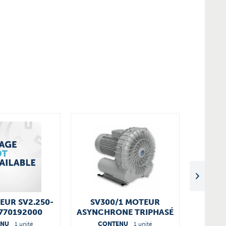
EUR SV2.250-
SV300/1 MOTEUR
ROUE À
0770192000
ASYNCHRONE TRIPHASÉ
4.1
ENU
1 unité
CONTENU
1 unité
CO