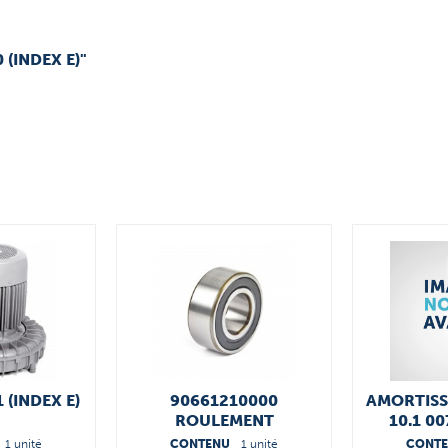
 (INDEX E)"
1 (INDEX E)
90661210000
AMORTISS
ROULEMENT
10.1 0
1 unité
CONTENU
1 unité
CONT