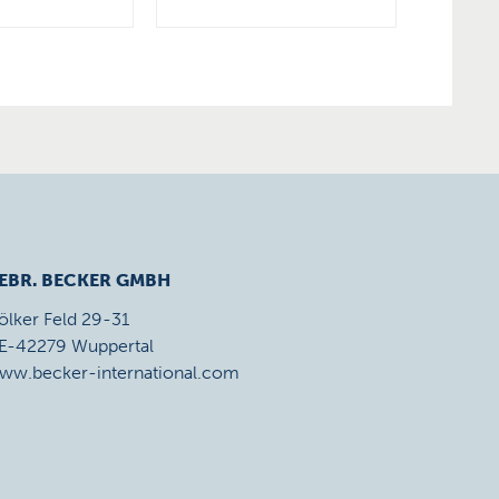
EBR. BECKER GMBH
ölker Feld 29-31
E-42279 Wuppertal
ww.becker-international.com