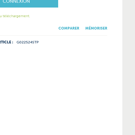
CONNEXION
u téléchargement.
COMPARER
MÉMORISER
TICLE :
G022524STP