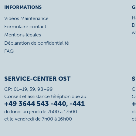
INFORMATIONS
G
H
Vidéos Maintenance
D
Formulaire contact
w
Mentions légales
Déclaration de confidentialité
FAQ
SERVICE-CENTER OST
S
CP: 01–19, 39, 98–99
C
Conseil et assistance téléphonique au:
C
+49 3644 543 -440, -441
+
du lundi au jeudi de 7h00 à 17h00
d
et le vendredi de 7h00 à 16h00
e