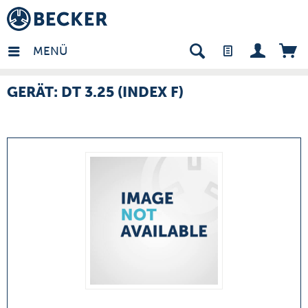
many - DE
MENÜ
GERÄT: DT 3.25 (INDEX F)