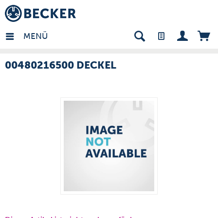
many - DE
MENÜ
00480216500 DECKEL