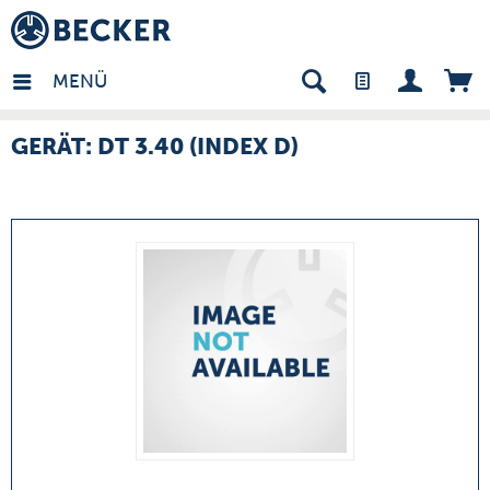
many - DE
MENÜ
GERÄT: DT 3.40 (INDEX D)