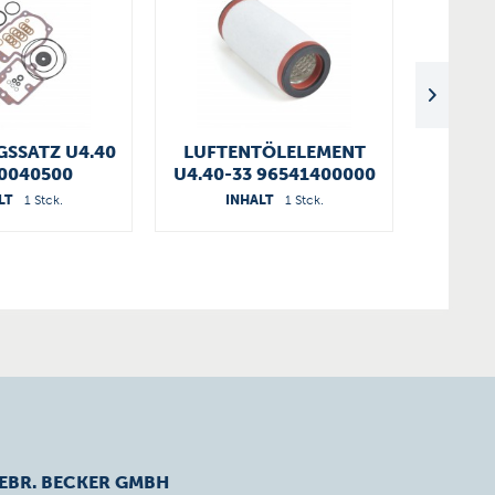
SSATZ U4.40
LUFTENTÖLELEMENT
9
0040500
U4.40-33 96541400000
FI
LT
1 Stck.
INHALT
1 Stck.
I
EBR. BECKER GMBH