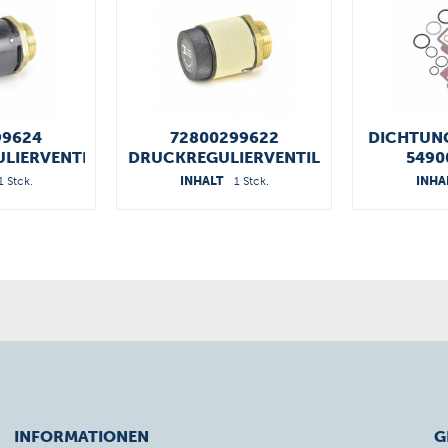
99624
72800299622
DICHTUNG
LIERVENTIL
DRUCKREGULIERVENTIL
5490
1 Stck.
INHALT
1 Stck.
INHA
INFORMATIONEN
G