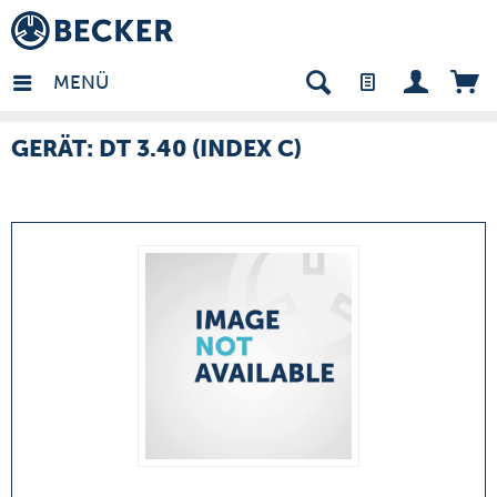
many - DE
MENÜ
GERÄT: DT 3.40 (INDEX C)