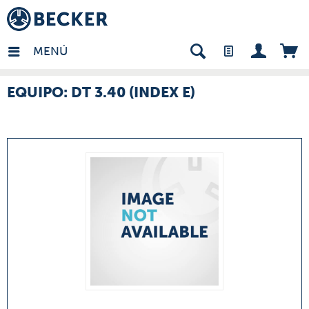
many - ES
MENÚ
EQUIPO: DT 3.40 (INDEX E)