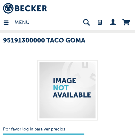
many - ES
MENÚ
95191300000 TACO GOMA
Por favor
log in
para ver precios