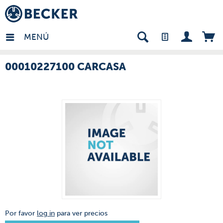
many - ES
MENÚ
00010227100 CARCASA
Por favor
log in
para ver precios