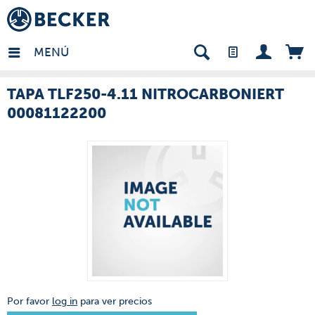
many - ES
MENÚ
TAPA TLF250-4.11 NITROCARBONIERT
00081122200
Por favor
log in
para ver precios