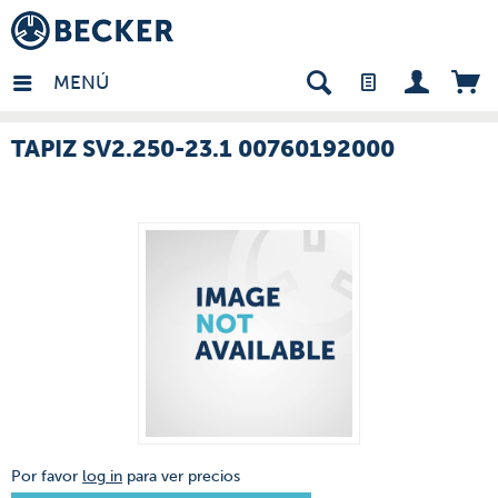
many - ES
MENÚ
TAPIZ SV2.250-23.1 00760192000
Por favor
log in
para ver precios