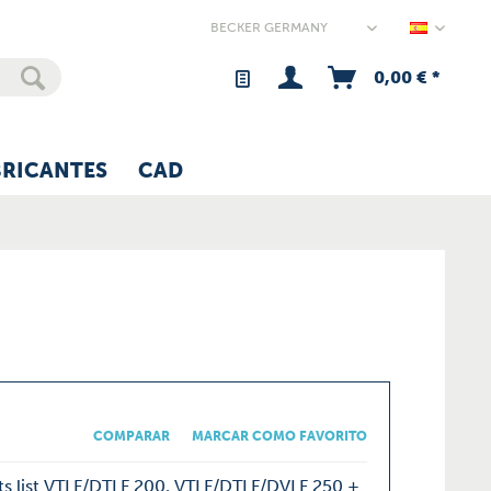
Germany
0,00 € *
BRICANTES
CAD
COMPARAR
MARCAR COMO FAVORITO
ts list VTLF/DTLF 200, VTLF/DTLF/DVLF 250 +