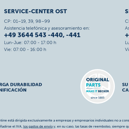
SERVICE-CENTER OST
S
CP: 01–19, 39, 98–99
C
Asistencia telefónica y asesoramiento en:
A
+49 3644 543 -440, -441
+
Lun-Jue: 07:00 - 17:00 h
L
Vie: 07:00 - 16:00 h
V
ARGA DURABILIDAD
SU
NIFICACIÓN
CA
nline está dirigida exclusivamente a empresas y empresarios individuales no a cons
ñadirse el IVA,
los gastos de envío
y, en su caso, las tasas de reembolso, siempre q