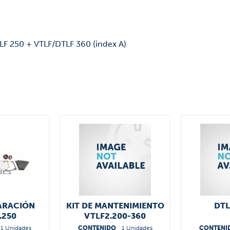
LF 250 + VTLF/DTLF 360 (index A)
PARACIÓN
KIT DE MANTENIMIENTO
DTL
.250
VTLF2.200-360
22500
56650022100
1 Unidades
CONTENIDO
1 Unidades
CONTENI