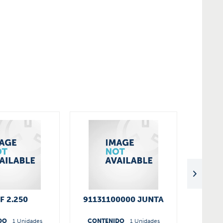
F 2.250
91131100000 JUNTA
JUE
TL
5
DO
1 Unidades
CONTENIDO
1 Unidades
CONT