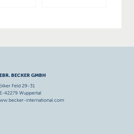
EBR. BECKER GMBH
ölker Feld 29-31
E-42279 Wuppertal
ww.becker-international.com