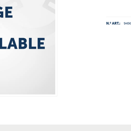
N.º ART.:
949