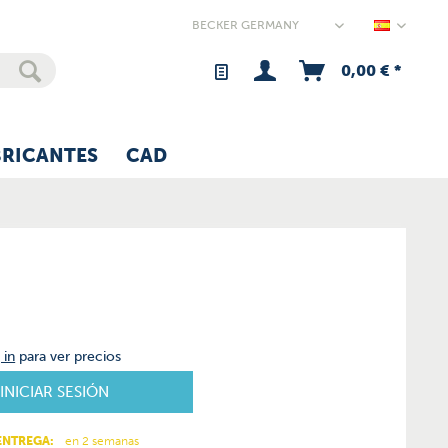
Germany
0,00 € *
BRICANTES
CAD
 in
para ver precios
INICIAR SESIÓN
ENTREGA:
en 2 semanas