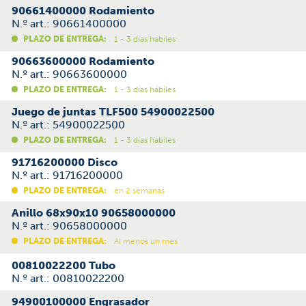
90661400000 Rodamiento
N.º art.: 90661400000
PLAZO DE ENTREGA:
1 - 3 días hábiles
90663600000 Rodamiento
N.º art.: 90663600000
PLAZO DE ENTREGA:
1 - 3 días hábiles
Juego de juntas TLF500 54900022500
N.º art.: 54900022500
PLAZO DE ENTREGA:
1 - 3 días hábiles
91716200000 Disco
N.º art.: 91716200000
PLAZO DE ENTREGA:
en 2 semanas
Anillo 68x90x10 90658000000
N.º art.: 90658000000
PLAZO DE ENTREGA:
Al menos un mes
00810022200 Tubo
N.º art.: 00810022200
94900100000 Engrasador