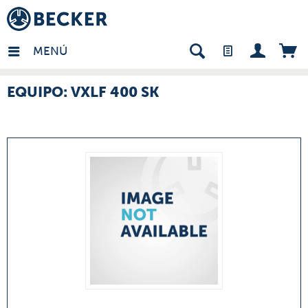
many - ES
MENÚ
EQUIPO: VXLF 400 SK